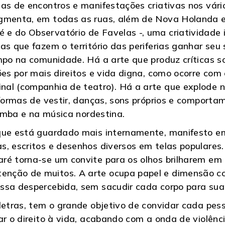
das de encontros e manifestações criativas nos vár
igmenta, em todas as ruas, além de Nova Holanda e
e do Observatório de Favelas -, uma criatividade 
as que fazem o território das periferias ganhar seu 
empo na comunidade. Há a arte que produz críticas s
ões por mais direitos e vida digna, como ocorre com
al (companhia de teatro). Há a arte que explode n
 formas de vestir, danças, sons próprios e comporta
amba e na música nordestina.
 que está guardado mais internamente, manifesto e
, escritos e desenhos diversos em telas populares. 
ré torna-se um convite para os olhos brilharem em 
enção de muitos. A arte ocupa papel e dimensão c
ssa despercebida, sem sacudir cada corpo para sua
 letras, tem o grande objetivo de convidar cada pe
ar o direito à vida, acabando com a onda de violênci