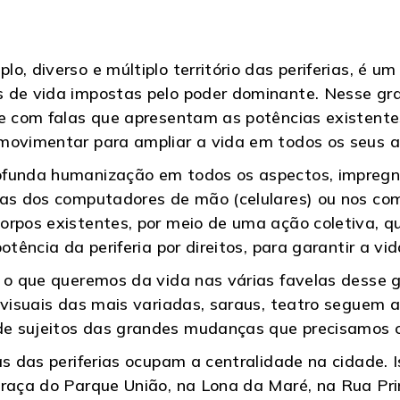
o, diverso e múltiplo território das periferias, é 
s de vida impostas pelo poder dominante. Nesse g
a e com falas que apresentam as potências existen
movimentar para ampliar a vida em todos os seus a
ofunda humanização em todos os aspectos, impreg
elas dos computadores de mão (celulares) ou nos c
orpos existentes, por meio de uma ação coletiva, q
otência da periferia por direitos, para garantir a v
e o que queremos da vida nas várias favelas desse
s visuais das mais variadas, saraus, teatro seguem
e sujeitos das grandes mudanças que precisamos co
as das periferias ocupam a centralidade na cidade. 
raça do Parque União, na Lona da Maré, na Rua Princ