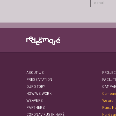
ABOUT US
PROJEC
PRESENTATION
FACILIT
OUR STORY
CAMPAI
HOW WE WORK
Campanh
WEAVERS
We are f
PARTNERS
Rema M
CORONAVIRUS IN MARÉ!
Maré sa