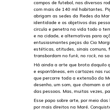
campos de futebol, nas diversas ro
com mais de 140 mil habitantes. P
abrigam as sedes da Redes da Maré 
identidade e os objetivos das pesso
circula e penetra na vida todo o t
e na cidade, e alternativas para aç
entusiasmantes peças da Cia Margin
estéticas, atitudes, sinais comuns,
transbordam no
funk
, no
rock
, no s
Há ainda a arte que brota daquilo
e espontâneas, em cartazes nas ruas
que percorre toda a extensão da Ma
desenho, um som, que chamam a at
das pessoas. Mas, muitas vezes, pa
Esse papo sobre arte, por meio das
por mais direitos na Maré. Conquist