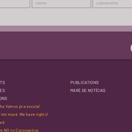
TS
PUBLICATIONS
IES
MARÉ DE NOTÍCIAS
GNS
a Vamos pra escola!
rom maré. We have rights!
aré
ys NO to Coronavirus