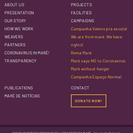
ABOUT US
PROJECTS
PRESENTATION
FACILITIES
OUR STORY
CAMPAIGNS
HOW WE WORK
Campanha Vamos pra escola!
WEAVERS
We are from maré. We have
PARTNERS
rights!
CORONAVIRUS IN MARÉ!
Rema Maré
TRANSPARENCY
Maré says NO to Coronavirus
Maré without hunger
Campanha Espaço Normal
PUBLICATIONS
CONTACT
MARÉ DE NOTÍCIAS
DONATE NOW!
TODOS OS DIREITOS RESERVADOS @ 2026 REDES DA MARÉ - Associação Redes de