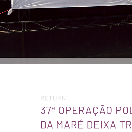
RETURN
37ª OPERAÇÃO PO
DA MARÉ DEIXA T