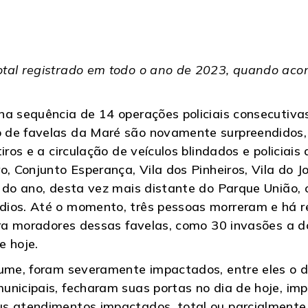
otal registrado em todo o ano de 2023, quando ac
na sequência de 14 operações policiais consecutiva
 de favelas da Maré são novamente surpreendidos
iros e a circulação de veículos blindados e policiais
o, Conjunto Esperança, Vila dos Pinheiros, Vila do 
l do ano, desta vez mais distante do Parque União
ios. Até o momento, três pessoas morreram e há re
tra moradores dessas favelas, como 30 invasões a d
e hoje.
tume, foram severamente impactados, entre eles o d
unicipais, fecharam suas portas no dia de hoje, im
us atendimentos impactados, total ou parcialmente