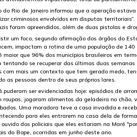
do do Rio de Janeiro informou que a operação estav
alizar criminosos envolvidos em disputas territoriai
uzis foram apreendidos, além de duas pistolas e dro
stir um foco, segundo afirmação dos órgãos do Est
tecem, impactam a rotina de uma população de 140 
é maior que 96% dos municípios brasileiros em term
tentando se recuperar das últimas duas semanas de
os com mais um contexto que tem gerado medo, tens
ando as pessoas dentro de seus próprios lares.
 já puderam ser evidenciadas hoje: episódios de ar
ram roupas, jogaram alimentos da geladeira no chão,
ombados. Uma moradora teve a casa invadida e rece
ntecendo para eles entrarem na casa dela de forma
 ouvido dos policiais que eles estariam na Maré "p
ciais do Bope, ocorridas em junho deste ano.