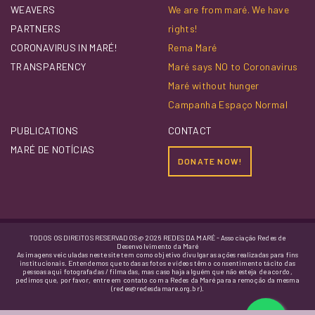
WEAVERS
We are from maré. We have
PARTNERS
rights!
CORONAVIRUS IN MARÉ!
Rema Maré
TRANSPARENCY
Maré says NO to Coronavirus
Maré without hunger
Campanha Espaço Normal
PUBLICATIONS
CONTACT
MARÉ DE NOTÍCIAS
DONATE NOW!
TODOS OS DIREITOS RESERVADOS @ 2026 REDES DA MARÉ - Associação Redes de
Desenvolvimento da Maré
As imagens veiculadas neste site tem como objetivo divulgar as ações realizadas para fins
institucionais. Entendemos que todas as fotos e vídeos têm o consentimento tácito das
pessoas aqui fotografadas / filmadas, mas caso haja alguém que não esteja de acordo,
pedimos que, por favor, entre em contato com a Redes da Maré para a remoção da mesma
(redes@redesdamare.org.br).