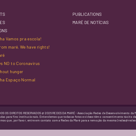
TS
PUBLICATIONS
IES
MARÉ DE NOTÍCIAS
GNS
a Vamos pra escola!
rom maré. We have rights!
aré
ys NO to Coronavirus
thout hunger
ha Espaço Normal
OS OS DIREITOS RESERVADOS @ 2026 REDES DA MARÉ - Associação Redes de Desenvolvimento da 
adas para fins institucionais. Entendemos que todas as fotos e vídeos têm o consentimento tácito d
imos que, por favor, entre em contato com a Redes da Maré para a remoção da mesma (redes@redes