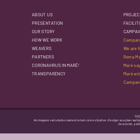
ABOUT US
PROJEC
PRESENTATION
FACILIT
OUR STORY
CAMPAI
HOW WE WORK
Campanh
WEAVERS
We are f
PARTNERS
Rema M
CORONAVIRUS IN MARÉ!
Maré sa
TRANSPARENCY
Maré wi
Campan
TOD
As imagens veiculadas neste site tem como objetivo divulgar as ações realiz
de acordo, ped