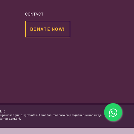
CONTACT
DONATE NOW!
Maré
as pessoas aqui fotografadas / filmadas, mas caso haja alguém que não esteja
damare.org.br).