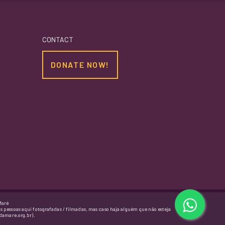
CONTACT
DONATE NOW!
Maré
as pessoas aqui fotografadas / filmadas, mas caso haja alguém que não esteja
damare.org.br).