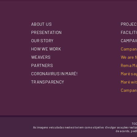
ABOUT US
PROJEC
PRESENTATION
FACILIT
OUR STORY
CAMPAI
HOW WE WORK
Campanh
WEAVERS
We are f
PARTNERS
Rema M
CORONAVIRUS IN MARÉ!
Maré sa
TRANSPARENCY
Maré wi
Campan
TOD
As imagens veiculadas neste site tem como objetivo divulgar as ações realiz
de acordo, ped