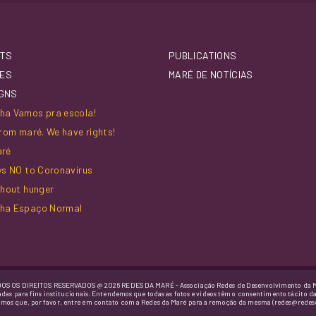
TS
PUBLICATIONS
IES
MARÉ DE NOTÍCIAS
GNS
a Vamos pra escola!
rom maré. We have rights!
aré
ys NO to Coronavirus
thout hunger
ha Espaço Normal
OS OS DIREITOS RESERVADOS @ 2026 REDES DA MARÉ - Associação Redes de Desenvolvimento da 
adas para fins institucionais. Entendemos que todas as fotos e vídeos têm o consentimento tácito d
imos que, por favor, entre em contato com a Redes da Maré para a remoção da mesma (redes@redes