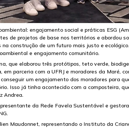
ioambiental: engajamento social e práticas ESG (Am
es de projetos de base nos territórios e abordou s
as na construção de um futuro mais justo e ecológico
cioambiental e engajamento comunitário.
a, que elaborou três protótipos, teto verde, biodig
, em parceria com a UFRJ e moradores da Maré, com
s conseguir um engajamento dos moradores para que
rio. Isso já tinha acontecido com a composteira, qu
iz Andrea.
resentante da Rede Favela Sustentável e gestora d
ONG.
elien Maudonnet, representando o Instituto da Crian