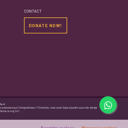
CONTACT
DONATE NOW!
Maré
as pessoas aqui fotografadas / filmadas, mas caso haja alguém que não esteja
damare.org.br).