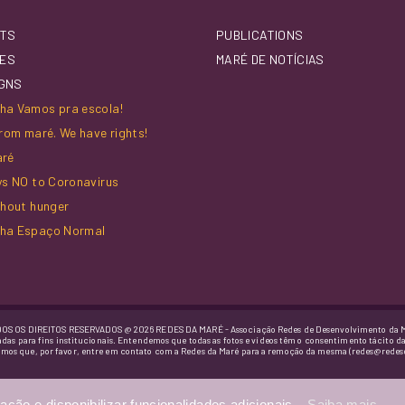
TS
PUBLICATIONS
IES
MARÉ DE NOTÍCIAS
GNS
a Vamos pra escola!
rom maré. We have rights!
aré
ys NO to Coronavirus
thout hunger
ha Espaço Normal
OS OS DIREITOS RESERVADOS @ 2026 REDES DA MARÉ - Associação Redes de Desenvolvimento da 
adas para fins institucionais. Entendemos que todas as fotos e vídeos têm o consentimento tácito d
imos que, por favor, entre em contato com a Redes da Maré para a remoção da mesma (redes@redes