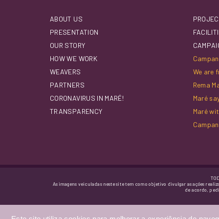
ABOUT US
PROJEC
PRESENTATION
FACILIT
OUR STORY
CAMPAI
HOW WE WORK
Campanh
WEAVERS
We are f
PARTNERS
Rema M
CORONAVIRUS IN MARÉ!
Maré sa
TRANSPARENCY
Maré wi
Campan
TOD
As imagens veiculadas neste site tem como objetivo divulgar as ações realiz
de acordo, ped