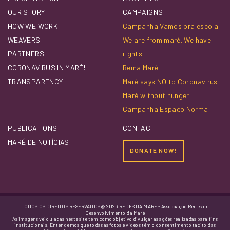
OUR STORY
CAMPAIGNS
HOW WE WORK
Campanha Vamos pra escola!
WEAVERS
We are from maré. We have
PARTNERS
rights!
CORONAVIRUS IN MARÉ!
Rema Maré
TRANSPARENCY
Maré says NO to Coronavirus
Maré without hunger
Campanha Espaço Normal
PUBLICATIONS
CONTACT
MARÉ DE NOTÍCIAS
DONATE NOW!
TODOS OS DIREITOS RESERVADOS @ 2026 REDES DA MARÉ - Associação Redes de
Desenvolvimento da Maré
As imagens veiculadas neste site tem como objetivo divulgar as ações realizadas para fins
institucionais. Entendemos que todas as fotos e vídeos têm o consentimento tácito das