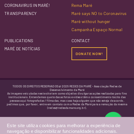
CORONAVIRUS IN MARÉ!
Rema Maré
TRANSPARENCY
Maré says NO to Coronavirus
Maré without hunger
Campanha Espaço Normal
PUBLICATIONS
CONTACT
MARÉ DE NOTÍCIAS
DONATE NOW!
TODOS OS DIREITOS RESERVADOS @ 2026 REDES DA MARÉ - Associação Redes de
Desenvolvimento da Maré
As imagens veiculadas neste site tem como objetivo divulgar as ações realizadas para fins
institucionais. Entendemos que todas as fotos e vídeos têm o consentimento tácito das
pessoas aqui fotografadas / filmadas, mas caso haja alguém que não esteja de acordo,
pedimos que, por favor, entre em contato com a Redes da Maré para a remoção da mesma
(redes@redesdamare.org.br).
Este site utiliza cookies para melhorar a experiência de
navegação e disponibilizar funcionalidades adicionais.