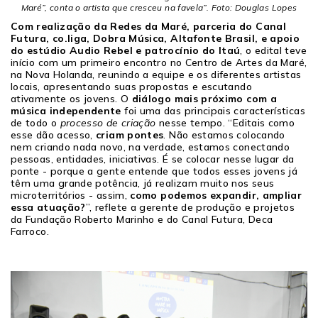
Maré”, conta o artista que cresceu na favela”. Foto: Douglas Lopes
Com realização da Redes da Maré, parceria do Canal
Futura, co.liga, Dobra Música, Altafonte Brasil, e apoio
do estúdio Audio Rebel e patrocínio do Itaú
, o edital teve
início com um primeiro encontro no Centro de Artes da Maré,
na Nova Holanda, reunindo a equipe e os diferentes artistas
locais, apresentando suas propostas e escutando
ativamente os jovens. O
diálogo mais próximo com a
música independente
foi uma das principais características
de todo o
processo de criação
nesse tempo. “Editais como
esse dão acesso,
criam pontes
. Não estamos colocando
nem criando nada novo, na verdade, estamos conectando
pessoas, entidades, iniciativas. É se colocar nesse lugar da
ponte - porque a gente entende que todos esses jovens já
têm uma grande potência, já realizam muito nos seus
microterritórios - assim,
como podemos expandir, ampliar
essa atuação?
”, reflete a gerente de produção e projetos
da Fundação Roberto Marinho e do Canal Futura, Deca
Farroco.