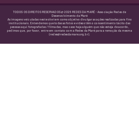
TODOS OS DIREITOS RESERVADOS @ 2026 REDES DA MARÉ - Associação Redes de
Desenvolvimento da Maré
As imagens veiculadas neste site tem como objetivo divulgar as ações realizadas para fins
institucionais. Entendemos que todas as fotos e vídeos têm o consentimento tácito das
pessoas aqui fotografadas / filmadas, mas caso haja alguém que não esteja de acordo,
pedimos que, por favor, entre em contato com a Redes da Maré para a remoção da mesma
(redes@redesdamare.org.br).