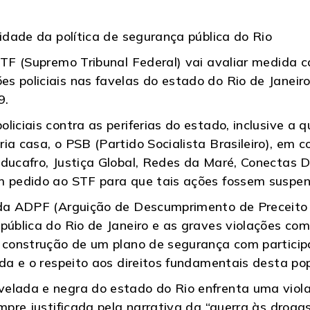
lidade da política de segurança pública do Rio
STF (Supremo Tribunal Federal) vai avaliar medida c
s policiais nas favelas do estado do Rio de Janeir
9.
liciais contra as periferias do estado, inclusive a
ia casa, o PSB (Partido Socialista Brasileiro), em 
Educafro, Justiça Global, Redes da Maré, Conectas
um pedido ao STF para que tais ações fossem suspe
o da ADPF (Arguição de Descumprimento de Preceit
pública do Rio de Janeiro e as graves violações com
a construção de um plano de segurança com particip
ida e o respeito aos direitos fundamentais desta po
elada e negra do estado do Rio enfrenta uma viola
mpre justificada pela narrativa da “guerra às drogas