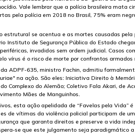
cídio. Vale lembrar que a polícia brasileira mata c
tas pela polícia em 2018 no Brasil, 75% eram negr
 estrutural se acentua e as mortes causadas pela p
io Instituto de Segurança Pública do Estado chega
s periféricas, invadidos sem ordem judicial. Casos c
lo vírus é o risco de morte por confrontos armados 
or da ADPF-635, ministro Fachin, admitiu formalment
uriae" na ação. São eles: Iniciativa Direito à Memór
 do Complexo do Alemão; Coletivo Fala Akari, de A
movimento Mães de Manguinhos.
ivos, esta ação apelidada de “Favelas pela Vida” é 
es de vítimas da violência policial participam de u
gurança que garanta direitos e preserve a vida ind
Espera-se que este julgamento seja paradigmático 