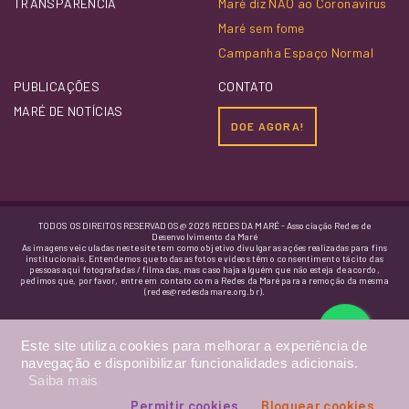
TRANSPARÊNCIA
Maré diz NÃO ao Coronavírus
Maré sem fome
Campanha Espaço Normal
PUBLICAÇÕES
CONTATO
MARÉ DE NOTÍCIAS
DOE AGORA!
TODOS OS DIREITOS RESERVADOS @ 2026 REDES DA MARÉ - Associação Redes de
Desenvolvimento da Maré
As imagens veiculadas neste site tem como objetivo divulgar as ações realizadas para fins
institucionais. Entendemos que todas as fotos e vídeos têm o consentimento tácito das
pessoas aqui fotografadas / filmadas, mas caso haja alguém que não esteja de acordo,
pedimos que, por favor, entre em contato com a Redes da Maré para a remoção da mesma
(redes@redesdamare.org.br).
Este site utiliza cookies para melhorar a experiência de
navegação e disponibilizar funcionalidades adicionais.
Saiba mais
Permitir cookies
Bloquear cookies