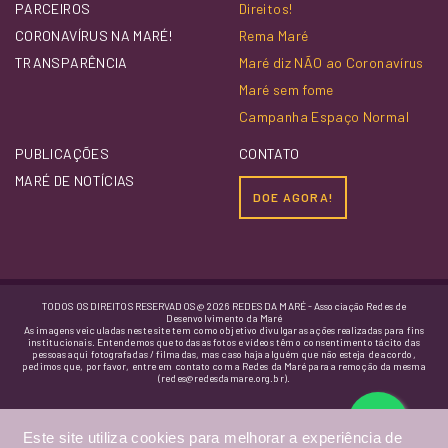
PARCEIROS
Direitos!
CORONAVÍRUS NA MARÉ!
Rema Maré
TRANSPARÊNCIA
Maré diz NÃO ao Coronavírus
Maré sem fome
Campanha Espaço Normal
PUBLICAÇÕES
CONTATO
MARÉ DE NOTÍCIAS
DOE AGORA!
TODOS OS DIREITOS RESERVADOS @ 2026 REDES DA MARÉ - Associação Redes de
Desenvolvimento da Maré
As imagens veiculadas neste site tem como objetivo divulgar as ações realizadas para fins
institucionais. Entendemos que todas as fotos e vídeos têm o consentimento tácito das
pessoas aqui fotografadas / filmadas, mas caso haja alguém que não esteja de acordo,
pedimos que, por favor, entre em contato com a Redes da Maré para a remoção da mesma
(redes@redesdamare.org.br).
Este site utiliza cookies para melhorar a experiência de