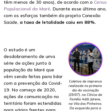
têm menos de 30 anos), de acordo com o
Censo
Populacional da Maré
. Durante esse último ano,
com os esforços também do projeto Conexão
Saúde,
a taxa de letalidade caiu em 88%.
O estudo é um
desdobramento de uma
série de ações junto à
população da Maré que
vêm sendo feitas para lidar
Coletiva de imprensa
com a prevenção da Covid-
realizada no primeiro
19. No começo de 2020,
dia da vacinação
(29/07), na Clínica da
ações de comunicação no
Família Adib Jatene,
território foram estendidas
na Vila dos Pinheiros.
Da esquerda para a
para várias frentes para