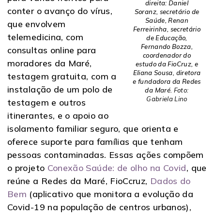
direita: Daniel
conter o avanço do vírus,
Soranz, secretário de
Saúde, Renan
que envolvem
Ferreirinha, secretário
telemedicina, com
de Educação,
Fernando Bozza,
consultas online para
coordenador do
moradores da Maré,
estudo da FioCruz, e
Eliana Sousa, diretora
testagem gratuita, com a
e fundadora da Redes
instalação de um polo de
da Maré.
Foto:
Gabriela Lino
testagem e outros
itinerantes, e o apoio ao
isolamento familiar seguro, que orienta e
oferece suporte para famílias que tenham
pessoas contaminadas. Essas ações compõem
o projeto
Conexão Saúde: de olho na Covid
, que
reúne a Redes da Maré, FioCcruz,
Dados do
Bem
(aplicativo que monitora a evolução da
Covid-19 na população de centros urbanos),