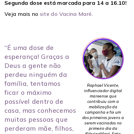
Segunda dose está marcada para 14 a 16.10!
Veja mais no
site do Vacina Maré.
“É uma dose de
esperança! Graças a
Deus a gente não
perdeu ninguém da
família, tentamos
Raphael Vicente,
influenciador digital
ficar o máximo
mareense que
possível dentro de
contribuiu com a
mobilização da
casa, mas conhecemos
campanha e foi um
dos primeiros jovens a
muitas pessoas que
serem vacinados no
perderam mãe, filhos,
primeiro dia da
#VacinaMaré. Foto: