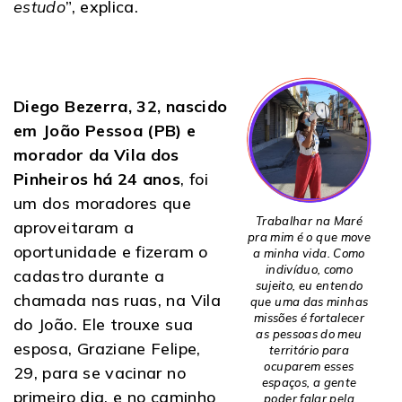
estudo
”, explica.
Diego Bezerra, 32, nascido
em João Pessoa (PB) e
morador da Vila dos
Pinheiros há 24 anos
, foi
um dos moradores que
Trabalhar na Maré
aproveitaram a
pra mim é o que move
oportunidade e fizeram o
a minha vida. Como
indivíduo, como
cadastro durante a
sujeito, eu entendo
chamada nas ruas, na Vila
que uma das minhas
missões é fortalecer
do João. Ele trouxe sua
as pessoas do meu
esposa, Graziane Felipe,
território para
ocuparem esses
29, para se vacinar no
espaços, a gente
primeiro dia, e no caminho
poder falar pela