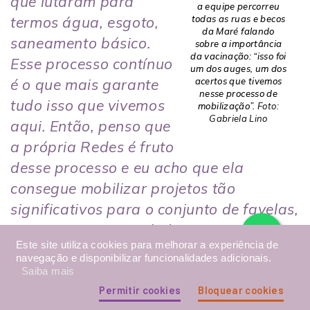
que lutaram para
a equipe percorreu
todas as ruas e becos
termos água, esgoto,
da Maré falando
saneamento básico.
sobre a importância
da vacinação: “isso foi
Esse processo contínuo
um dos auges, um dos
acertos que tivemos
é o que mais garante
nesse processo de
tudo isso que vivemos
mobilização”.
Foto:
Gabriela Lino
aqui. Então, penso que
a própria Redes é fruto
desse processo e eu acho que ela
consegue mobilizar projetos tão
significativos para o conjunto de favelas,
justamente porque é algo que tem a ver
Este site utiliza cookies para melhorar a experiência de
com toda uma articulação que vem de
navegação e disponibilizar funcionalidades adicionais.
muito tempo
”.
Saiba mais
Permitir cookies
Bloquear cookies