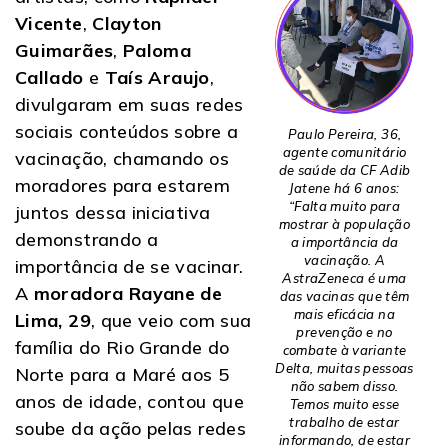
Vicente
,
Clayton
Guimarães
,
Paloma
Callado
e
Taís Araujo
,
divulgaram em suas redes
sociais conteúdos sobre a
Paulo Pereira, 36,
agente comunitário
vacinação, chamando os
de saúde da CF Adib
moradores para estarem
Jatene há 6 anos:
“Falta muito para
juntos dessa iniciativa
mostrar à população
demonstrando a
a importância da
vacinação. A
importância de se vacinar.
AstraZeneca é uma
A
moradora Rayane de
das vacinas que têm
mais eficácia na
Lima, 29
, que veio com sua
prevenção e no
família do Rio Grande do
combate à variante
Delta, muitas pessoas
Norte para a Maré aos 5
não sabem disso.
anos de idade, contou que
Temos muito esse
trabalho de estar
soube da ação pelas redes
informando, de estar