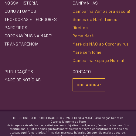
NOSSA HISTÓRIA
CAMPANHAS
COMO ATUAMOS
Campanha Vamos pra escola!
TECEDORAS E TECEDORES
Somos da Maré. Temos
PARCEIROS
Direitos!
CORONAVÍRUS NA MARÉ!
Rema Maré
TRANSPARÊNCIA
Maré diz NÃO ao Coronavírus
Maré sem fome
Campanha Espaço Normal
PUBLICAÇÕES
CONTATO
MARÉ DE NOTÍCIAS
DOE AGORA!
TODOS OS DIREITOS RESERVADOS @ 2026 REDES DA MARÉ - Associação Redes de
Desenvolvimento da Maré
As imagens veiculadas neste site tem como objetivo divulgar as ações realizadas para fins
institucionais. Entendemos que todas as fotos e vídeos têm o consentimento tácito das
pessoas aqui fotografadas / filmadas, mas caso haja alguém que não esteja de acordo,