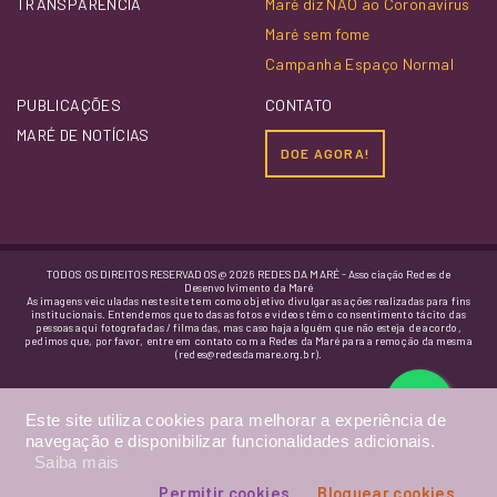
TRANSPARÊNCIA
Maré diz NÃO ao Coronavírus
Maré sem fome
Campanha Espaço Normal
PUBLICAÇÕES
CONTATO
MARÉ DE NOTÍCIAS
DOE AGORA!
TODOS OS DIREITOS RESERVADOS @ 2026 REDES DA MARÉ - Associação Redes de
Desenvolvimento da Maré
As imagens veiculadas neste site tem como objetivo divulgar as ações realizadas para fins
institucionais. Entendemos que todas as fotos e vídeos têm o consentimento tácito das
pessoas aqui fotografadas / filmadas, mas caso haja alguém que não esteja de acordo,
pedimos que, por favor, entre em contato com a Redes da Maré para a remoção da mesma
(redes@redesdamare.org.br).
Este site utiliza cookies para melhorar a experiência de
navegação e disponibilizar funcionalidades adicionais.
Saiba mais
Permitir cookies
Bloquear cookies