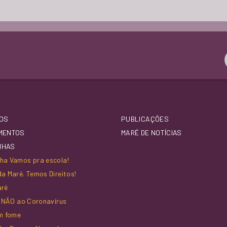
OS
PUBLICAÇÕES
MENTOS
MARÉ DE NOTÍCIAS
NHAS
a Vamos pra escola!
a Maré. Temos Direitos!
aré
z NÃO ao Coronavírus
m fome