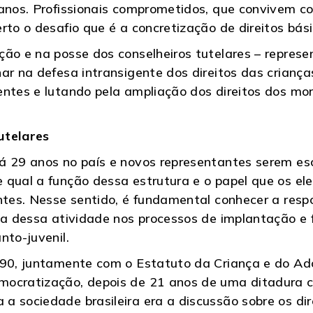
 anos. Profissionais comprometidos, que convivem 
rto o desafio que é a concretização de direitos bá
ção e na posse dos conselheiros tutelares – repres
har na defesa intransigente dos direitos das crian
entes e lutando pela ampliação dos direitos dos mo
utelares
á 29 anos no país e novos representantes serem esc
 qual a função dessa estrutura e o papel que os ele
entes. Nesse sentido, é fundamental conhecer a res
ia dessa atividade nos processos de implantação e 
nto-juvenil.
990, juntamente com o Estatuto da Criança e do Ado
cratização, depois de 21 anos de uma ditadura civi
 sociedade brasileira era a discussão sobre os dir