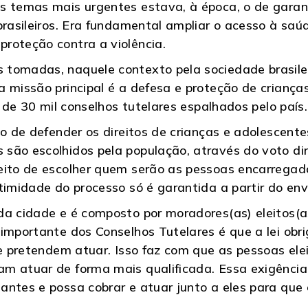
s temas mais urgentes estava, à época, o de garant
brasileiros. Era fundamental ampliar o acesso à saú
roteção contra a violência.
tomadas, naquele contexto pela sociedade brasileir
a missão principal é a defesa e proteção de crianç
s de 30 mil conselhos tutelares espalhados pelo país.
 o de defender os direitos de crianças e adolescent
são escolhidos pela população, através do voto dire
eito de escolher quem serão as pessoas encarregad
itimidade do processo só é garantida a partir do en
da cidade e é composto por moradores(as) eleitos(
importante dos Conselhos Tutelares é que a lei obr
nde pretendem atuar. Isso faz com que as pessoas e
m atuar de forma mais qualificada. Essa exigência
antes e possa cobrar e atuar junto a eles para que 