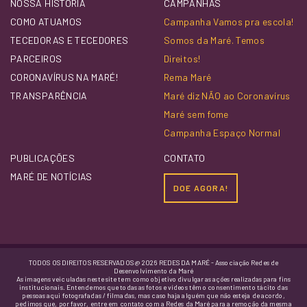
NOSSA HISTÓRIA
CAMPANHAS
COMO ATUAMOS
Campanha Vamos pra escola!
TECEDORAS E TECEDORES
Somos da Maré. Temos
PARCEIROS
Direitos!
CORONAVÍRUS NA MARÉ!
Rema Maré
TRANSPARÊNCIA
Maré diz NÃO ao Coronavírus
Maré sem fome
Campanha Espaço Normal
PUBLICAÇÕES
CONTATO
MARÉ DE NOTÍCIAS
DOE AGORA!
TODOS OS DIREITOS RESERVADOS @ 2026 REDES DA MARÉ - Associação Redes de
Desenvolvimento da Maré
As imagens veiculadas neste site tem como objetivo divulgar as ações realizadas para fins
institucionais. Entendemos que todas as fotos e vídeos têm o consentimento tácito das
pessoas aqui fotografadas / filmadas, mas caso haja alguém que não esteja de acordo,
pedimos que, por favor, entre em contato com a Redes da Maré para a remoção da mesma