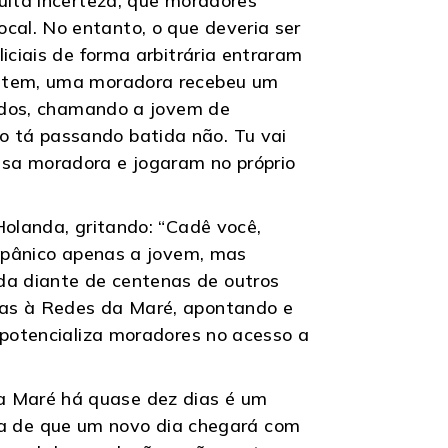
uita incerteza, que moradores
al. No entanto, o que deveria ser
iciais de forma arbitrária entraram
 Ontem, uma moradora recebeu um
rados, chamando a jovem de
 tá passando batida não. Tu vai
sa moradora e jogaram no próprio
Holanda, gritando: “Cadê você,
m pânico apenas a jovem, mas
da diante de centenas de outros
ças à Redes da Maré, apontando e
 potencializa moradores no acesso a
a Maré há quase dez dias é um
teza de que um novo dia chegará com