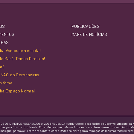
OS
PUBLICAÇÕES
MENTOS
MARÉ DE NOTÍCIAS
NHAS
a Vamos pra escola!
a Maré. Temos Direitos!
aré
z NÃO ao Coronavírus
m fome
ha Espaço Normal
OS OS DIREITOS RESERVADOS @ 2026 REDES DA MARÉ - Associação Redes de Desenvolvimento da 
adas para fins institucionais. Entendemos que todas as fotos e vídeos têm o consentimento tácito d
imos que, por favor, entre em contato com a Redes da Maré para a remoção da mesma (redes@redes