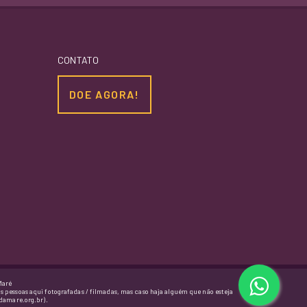
CONTATO
DOE AGORA!
Maré
as pessoas aqui fotografadas / filmadas, mas caso haja alguém que não esteja
damare.org.br).