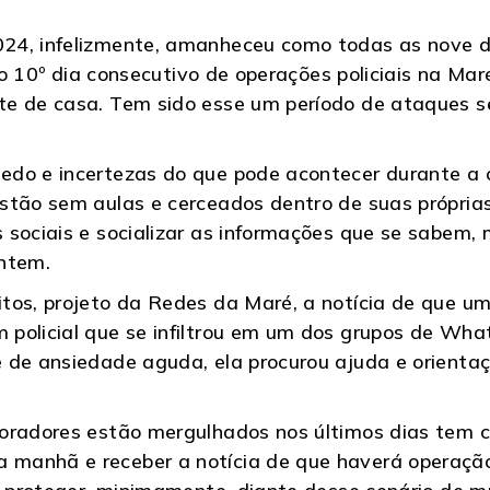
4, infelizmente, amanheceu como todas as nove dos
 É o 10º dia consecutivo de operações policiais na M
te de casa. Tem sido esse um período de ataques s
do e incertezas do que pode acontecer durante a ci
stão sem aulas e cerceados dentro de suas própria
 sociais e socializar as informações que se sabem, 
ontem.
itos, projeto da Redes da Maré, a notícia de que 
 policial que se infiltrou em um dos grupos de Wh
 de ansiedade aguda, ela procurou ajuda e orientaç
moradores estão mergulhados nos últimos dias tem 
anhã e receber a notícia de que haverá operação p