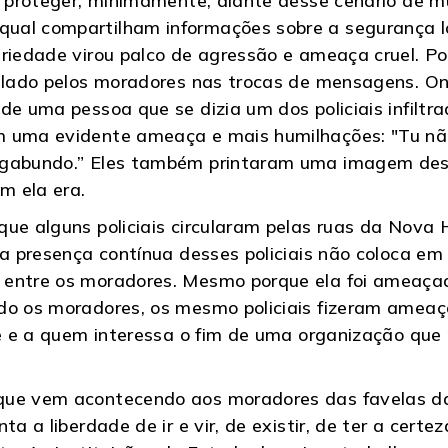
se proteger, minimamente, diante desse cenário de m
al compartilham informações sobre a segurança loc
riedade virou palco de agressão e ameaça cruel. Pol
 falado pelos moradores nas trocas de mensagens.
 de uma pessoa que se dizia um dos policiais infilt
m uma evidente ameaça e mais humilhações: "Tu não
agabundo.” Eles também printaram uma imagem des
m ela era.
ue alguns policiais circularam pelas ruas da Nova 
e a presença contínua desses policiais não coloca e
 entre os moradores. Mesmo porque ela foi ameaça
ndo os moradores, os mesmo policiais fizeram amea
que e a quem interessa o fim de uma organização que
que vem acontecendo aos moradores das favelas d
ta a liberdade de ir e vir, de existir, de ter a cer