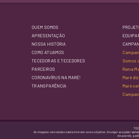
QUEM SOMOS
PROJET
APRESENTAÇÃO
EQUIPA
NOSSA HISTÓRIA
CAMPA
COMO ATUAMOS
Campanh
TECEDORAS E TECEDORES
Somos d
PARCEIROS
Rema M
CORONAVÍRUS NA MARÉ!
Maré di
TRANSPARÊNCIA
Maré se
Campan
TOD
As imagens veiculadas neste site tem como objetivo divulgar as ações realiz
de acordo, ped