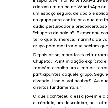
insuportável. Foi na tentativa de 
criaram um grupo de WhatsApp no qu
um espaço seguro, de apoio e solida
no grupo para controlar o que era
áudio perturbador e preconceituoso
"chupeta de baleia". E emendou co
ter o que tu merece, marmita de v
grupo para mostrar que sabiam que
Depois disso, moradores relataram q
Chupeta.” A intimidação explícita 
também espalha um clima de terror
participantes daquele grupo. Segu
dizendo “isso aí vai acabar!”. Ao 
direitos fundamentais?
O que aconteceu a essa jovem e o 
escândalo, um descalabro, pois afron