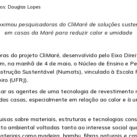
otos: Douglas Lopes
oximou pesquisadoras do CliMaré de soluções suste
em casas da Maré para reduzir calor e umidade
ras do projeto CliMaré, desenvolvido pelo Eixo Dire
m, na manhã de 4 de maio, o Núcleo de Ensino e Pe
trução Sustentável (Numats), vinculado à Escola P
iro (UFRJ).
mar as agentes de uma tecnologia de revestimento 
 das casas, especialmente em relação ao calor e à
sas sobre materiais, estruturas e tecnologias con
o ambiental voltadas tanto ao interesse social qua
ateriais como madeira, bambu, fibras naturais e ca