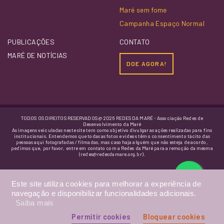
Maré sem fome
Campanha Espaço Normal
PUBLICAÇÕES
CONTATO
MARÉ DE NOTÍCIAS
DOE AGORA!
TODOS OS DIREITOS RESERVADOS @ 2026 REDES DA MARÉ - Associação Redes de
Desenvolvimento da Maré
As imagens veiculadas neste site tem como objetivo divulgar as ações realizadas para fins
institucionais. Entendemos que todas as fotos e vídeos têm o consentimento tácito das
pessoas aqui fotografadas / filmadas, mas caso haja alguém que não esteja de acordo,
pedimos que, por favor, entre em contato com a Redes da Maré para a remoção da mesma
(redes@redesdamare.org.br).
Este site utiliza cookies para melhorar a experiência de
navegação e disponibilizar funcionalidades adicionais.
Saiba mais
Permitir cookies
Bloquear cookies