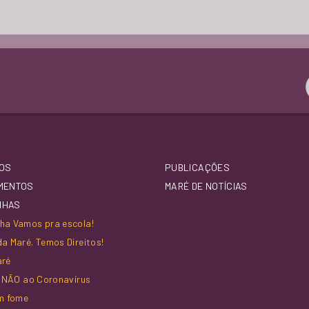
OS
PUBLICAÇÕES
MENTOS
MARÉ DE NOTÍCIAS
NHAS
a Vamos pra escola!
a Maré. Temos Direitos!
aré
z NÃO ao Coronavírus
m fome