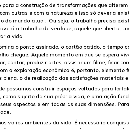
para a construção de transformações que alterem a
 com outras e com a natureza e isso só deveria exis
o do mundo atual. Ou seja, o trabalho precisa exis
 haverá o trabalho de verdade, aquele que liberta, cr
ar a vida.
ina o ponto assinado, o cartão batido, o tempo co
alho chegue. Aquele momento em que se espera viver
ar, cantar, produzir artes, assistir um filme, ficar c
om a exploração econômica é, portanto, elemento f
 plena, o de realização das satisfações materiais e
e possamos construir espaços voltados para fortale
 como sujeito da sua própria vida, é uma ação fund
seus aspectos e em todas as suas dimensões. Para 
dade.
nos vários ambientes da vida. É necessário conquista