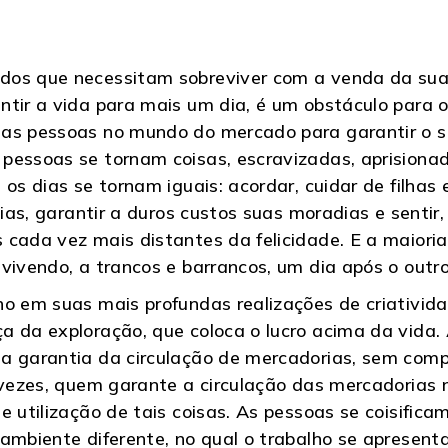
dos que necessitam sobreviver com a venda da sua
ntir a vida para mais um dia, é um obstáculo para
as pessoas no mundo do mercado para garantir o sa
pessoas se tornam coisas, escravizadas, aprisiona
s dias se tornam iguais: acordar, cuidar de filhas e
cias, garantir a duros custos suas moradias e senti
 cada vez mais distantes da felicidade. E a maiori
vivendo, a trancos e barrancos, um dia após o outro
ho em suas mais profundas realizações de criativid
a da exploração, que coloca o lucro acima da vida.
 a garantia da circulação de mercadorias, sem com
s vezes, quem garante a circulação das mercadoria
e utilização de tais coisas. As pessoas se coisific
ambiente diferente, no qual o trabalho se apresenta