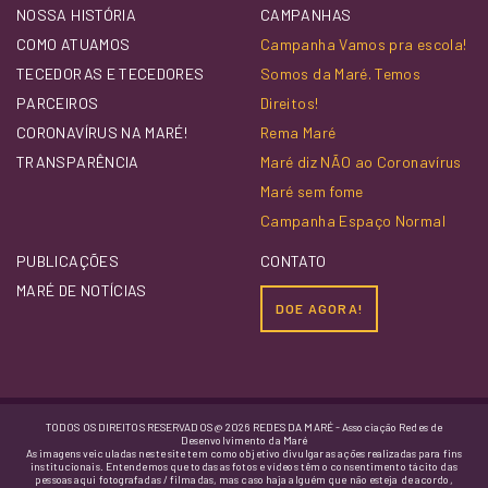
NOSSA HISTÓRIA
CAMPANHAS
COMO ATUAMOS
Campanha Vamos pra escola!
TECEDORAS E TECEDORES
Somos da Maré. Temos
PARCEIROS
Direitos!
CORONAVÍRUS NA MARÉ!
Rema Maré
TRANSPARÊNCIA
Maré diz NÃO ao Coronavírus
Maré sem fome
Campanha Espaço Normal
PUBLICAÇÕES
CONTATO
MARÉ DE NOTÍCIAS
DOE AGORA!
TODOS OS DIREITOS RESERVADOS @ 2026 REDES DA MARÉ - Associação Redes de
Desenvolvimento da Maré
As imagens veiculadas neste site tem como objetivo divulgar as ações realizadas para fins
institucionais. Entendemos que todas as fotos e vídeos têm o consentimento tácito das
pessoas aqui fotografadas / filmadas, mas caso haja alguém que não esteja de acordo,