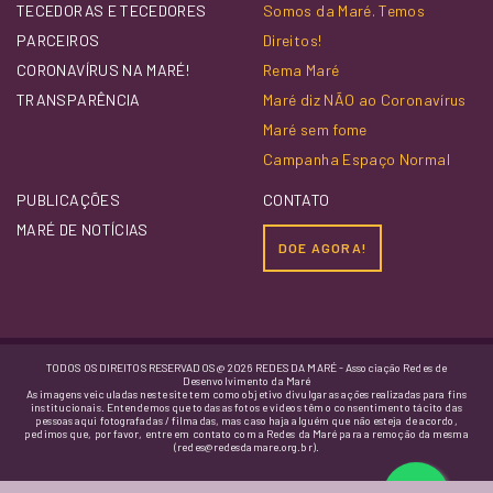
TECEDORAS E TECEDORES
Somos da Maré. Temos
PARCEIROS
Direitos!
CORONAVÍRUS NA MARÉ!
Rema Maré
TRANSPARÊNCIA
Maré diz NÃO ao Coronavírus
Maré sem fome
Campanha Espaço Normal
PUBLICAÇÕES
CONTATO
MARÉ DE NOTÍCIAS
DOE AGORA!
TODOS OS DIREITOS RESERVADOS @ 2026 REDES DA MARÉ - Associação Redes de
Desenvolvimento da Maré
As imagens veiculadas neste site tem como objetivo divulgar as ações realizadas para fins
institucionais. Entendemos que todas as fotos e vídeos têm o consentimento tácito das
pessoas aqui fotografadas / filmadas, mas caso haja alguém que não esteja de acordo,
pedimos que, por favor, entre em contato com a Redes da Maré para a remoção da mesma
(redes@redesdamare.org.br).