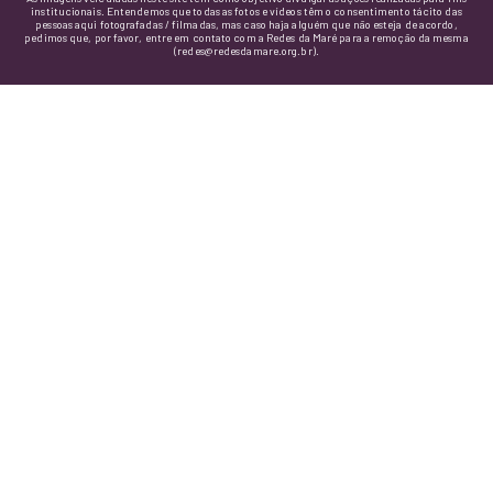
institucionais. Entendemos que todas as fotos e vídeos têm o consentimento tácito das
pessoas aqui fotografadas / filmadas, mas caso haja alguém que não esteja de acordo,
pedimos que, por favor, entre em contato com a Redes da Maré para a remoção da mesma
(redes@redesdamare.org.br).