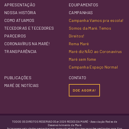
APRESENTAÇÃO
EQUIPAMENTOS
NOSSA HISTÓRIA
CAMPANHAS
COMO ATUAMOS
Campanha Vamos pra escola!
TECEDORAS E TECEDORES
Somos da Maré. Temos
PARCEIROS
Direitos!
CORONAVÍRUS NA MARÉ!
Rema Maré
TRANSPARÊNCIA
Maré diz NÃO ao Coronavírus
Maré sem fome
Campanha Espaço Normal
PUBLICAÇÕES
CONTATO
MARÉ DE NOTÍCIAS
DOE AGORA!
TODOS OS DIREITOS RESERVADOS @ 2026 REDES DA MARÉ - Associação Redes de
Desenvolvimento da Maré
As imagens veiculadas neste site tem como objetivo divulgar as ações realizadas para fins