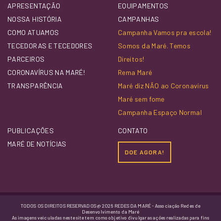
APRESENTAÇÃO
EQUIPAMENTOS
NOSSA HISTÓRIA
CAMPANHAS
COMO ATUAMOS
Campanha Vamos pra escola!
TECEDORAS E TECEDORES
Somos da Maré. Temos
PARCEIROS
Direitos!
CORONAVÍRUS NA MARÉ!
Rema Maré
TRANSPARÊNCIA
Maré diz NÃO ao Coronavírus
Maré sem fome
Campanha Espaço Normal
PUBLICAÇÕES
CONTATO
MARÉ DE NOTÍCIAS
DOE AGORA!
TODOS OS DIREITOS RESERVADOS @ 2026 REDES DA MARÉ - Associação Redes de
Desenvolvimento da Maré
As imagens veiculadas neste site tem como objetivo divulgar as ações realizadas para fins