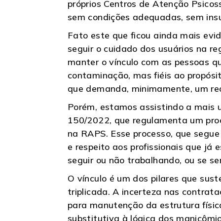
próprios Centros de Atenção Psicos
sem condições adequadas, sem insum
Fato este que ficou ainda mais ev
seguir o cuidado dos usuários na re
manter o vínculo com as pessoas qu
contaminação, mas fiéis ao propósi
que demanda, minimamente, um rec
Porém, estamos assistindo a mais u
150/2022, que regulamenta um proc
na RAPS. Esse processo, que segue 
e respeito aos profissionais que já
seguir ou não trabalhando, ou se se
O vínculo é um dos pilares que sus
triplicada. A incerteza nas contrat
para manutenção da estrutura físic
substitutiva à lógica dos manicômi