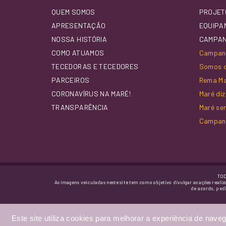
QUEM SOMOS
PROJET
APRESENTAÇÃO
EQUIPA
NOSSA HISTÓRIA
CAMPA
COMO ATUAMOS
Campanh
TECEDORAS E TECEDORES
Somos d
PARCEIROS
Rema M
CORONAVÍRUS NA MARÉ!
Maré di
TRANSPARÊNCIA
Maré se
Campan
TOD
As imagens veiculadas neste site tem como objetivo divulgar as ações realiz
de acordo, ped
Este site utiliza cookies para melhorar a experiência de naveg