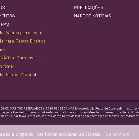
OS
PUBLICAÇÕES
MENTOS
MARÉ DE NOTÍCIAS
NHAS
a Vamos pra escola!
a Maré. Temos Direitos!
aré
z NÃO ao Coronavírus
m fome
ha Espaço Normal
OS OS DIREITOS RESERVADOS @ 2026 REDES DA MARÉ - Associação Redes de Desenvolvimento da 
adas para fins institucionais. Entendemos que todas as fotos e vídeos têm o consentimento tácito d
imos que, por favor, entre em contato com a Redes da Maré para a remoção da mesma (redes@redes
ação e disponibilizar funcionalidades adicionais.
Saiba mais