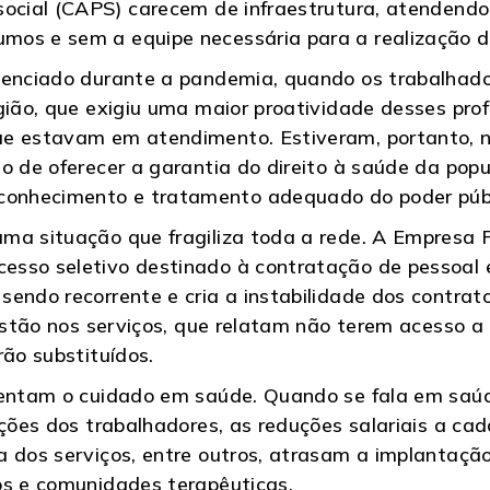
social (CAPS) carecem de infraestrutura, atendendo
os e sem a equipe necessária para a realização da
idenciado durante a pandemia, quando os trabalha
gião, que exigiu uma maior proatividade desses prof
e estavam em atendimento. Estiveram, portanto, na
to de oferecer a garantia do direito à saúde da po
onhecimento e tratamento adequado do poder públ
ma situação que fragiliza toda a rede. A Empresa P
esso seletivo destinado à contratação de pessoal 
sendo recorrente e cria a instabilidade dos contra
 estão nos serviços, que relatam não terem acesso 
rão substituídos.
tentam o cuidado em saúde. Quando se fala em saúd
ações dos trabalhadores, as reduções salariais a cad
a dos serviços, entre outros, atrasam a implantaçã
os e comunidades terapêuticas.