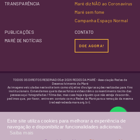
TRANSPARÊNCIA
Maré diz NÃO ao Coronavírus
Maré sem fome
Campanha Espaço Normal
PUBLICAÇÕES
CONTATO
MARÉ DE NOTÍCIAS
DOE AGORA!
TODOS OS DIREITOS RESERVADOS @ 2026 REDES DA MARÉ - Associação Redes de
Desenvolvimento da Maré
As imagens veiculadas neste site tem como objetivo divulgar as ações realizadas para fins
institucionais. Entendemos que todas as fotos e vídeos têm o consentimento tácito das
pessoas aqui fotografadas / filmadas, mas caso haja alguém que não esteja de acordo,
pedimos que, por favor, entre em contato com a Redes da Maré para a remoção da mesma
(redes@redesdamare.org.br).
Este site utiliza cookies para melhorar a experiência de
navegação e disponibilizar funcionalidades adicionais.
Saiba mais