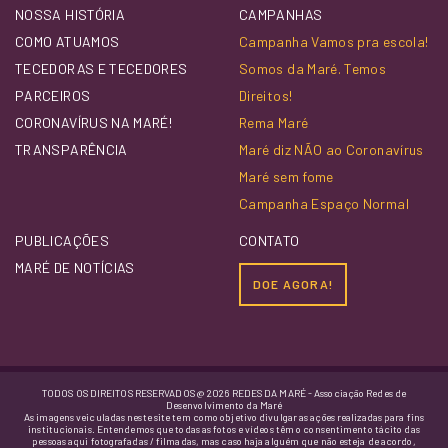
NOSSA HISTÓRIA
CAMPANHAS
COMO ATUAMOS
Campanha Vamos pra escola!
TECEDORAS E TECEDORES
Somos da Maré. Temos
PARCEIROS
Direitos!
CORONAVÍRUS NA MARÉ!
Rema Maré
TRANSPARÊNCIA
Maré diz NÃO ao Coronavírus
Maré sem fome
Campanha Espaço Normal
PUBLICAÇÕES
CONTATO
MARÉ DE NOTÍCIAS
DOE AGORA!
TODOS OS DIREITOS RESERVADOS @ 2026 REDES DA MARÉ - Associação Redes de
Desenvolvimento da Maré
As imagens veiculadas neste site tem como objetivo divulgar as ações realizadas para fins
institucionais. Entendemos que todas as fotos e vídeos têm o consentimento tácito das
pessoas aqui fotografadas / filmadas, mas caso haja alguém que não esteja de acordo,