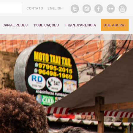
CONTATO
ENGLISH
CANAL REDES
PUBLICAÇÕES
TRANSPARÊNCIA
DOE AGORA!