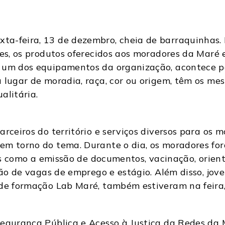
a-feira, 13 de dezembro, cheia de barraquinhas. M
nes, os produtos oferecidos aos moradores da Maré 
 um dos equipamentos da organização, acontece p
 lugar de moradia, raça, cor ou origem, têm os mesm
alitária.
arceiros do território e serviços diversos para os 
em torno do tema. Durante o dia, os moradores fo
ços como a emissão de documentos, vacinação, orien
ção de vagas de emprego e estágio. Além disso, jov
 de formação Lab Maré, também estiveram na feira,
Segurança Pública e Acesso à Justiça da Redes da 