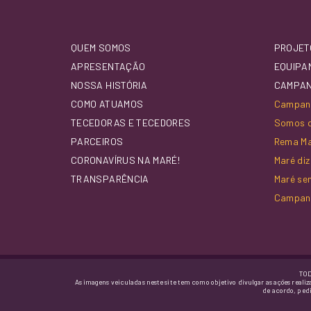
QUEM SOMOS
PROJET
APRESENTAÇÃO
EQUIPA
NOSSA HISTÓRIA
CAMPA
COMO ATUAMOS
Campanh
TECEDORAS E TECEDORES
Somos d
PARCEIROS
Rema M
CORONAVÍRUS NA MARÉ!
Maré di
TRANSPARÊNCIA
Maré se
Campan
TOD
As imagens veiculadas neste site tem como objetivo divulgar as ações realiz
de acordo, ped