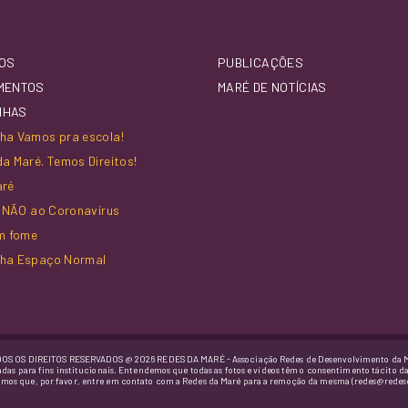
OS
PUBLICAÇÕES
MENTOS
MARÉ DE NOTÍCIAS
NHAS
a Vamos pra escola!
a Maré. Temos Direitos!
aré
z NÃO ao Coronavírus
m fome
ha Espaço Normal
OS OS DIREITOS RESERVADOS @ 2026 REDES DA MARÉ - Associação Redes de Desenvolvimento da 
adas para fins institucionais. Entendemos que todas as fotos e vídeos têm o consentimento tácito d
imos que, por favor, entre em contato com a Redes da Maré para a remoção da mesma (redes@redes