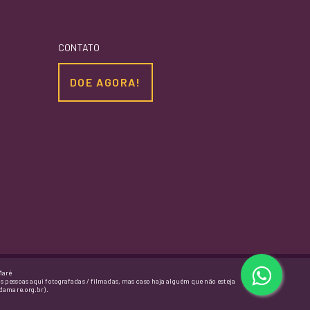
CONTATO
DOE AGORA!
Maré
as pessoas aqui fotografadas / filmadas, mas caso haja alguém que não esteja
damare.org.br).