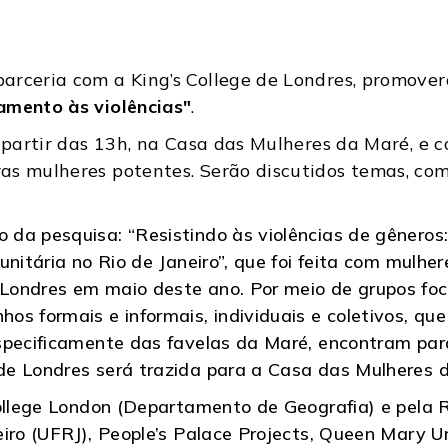
arceria com a King’s College de Londres, promove
amento às violências"
.
a partir das 13h, na Casa das Mulheres da Maré, e
s mulheres potentes. Serão discutidos temas, como
da pesquisa: “Resistindo às violências de gêneros:
unitária no Rio de Janeiro”, que foi feita com mulh
ondres em maio deste ano. Por meio de grupos focai
s formais e informais, individuais e coletivos, qu
pecificamente das favelas da Maré, encontram para 
de Londres será trazida para a Casa das Mulheres 
College London (Departamento de Geografia) e pela
eiro (UFRJ), People’s Palace Projects, Queen Mary U