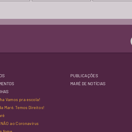
OS
PUBLICAÇÕES
MENTOS
MARÉ DE NOTÍCIAS
NHAS
a Vamos pra escola!
a Maré. Temos Direitos!
aré
z NÃO ao Coronavírus
m fome