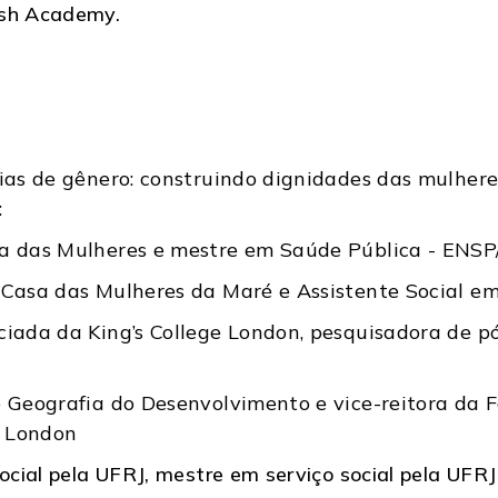
ish Academy.
ias de gênero: construindo dignidades das mulheres
:
sa das Mulheres e m
estre em Saúde Pública - ENS
 Casa das Mulheres da Maré e A
ssistente Social e
iada da King’s College London, pesquisadora de p
e Geografia do Desenvolvimento e vice-reitora da F
e London
ocial pela UFRJ, mestre em serviço social pela UF