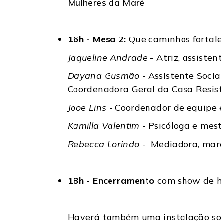
Mulheres da Maré
16h - Mesa 2:
Que caminhos fortalec
Jaqueline Andrade
- Atriz, assiste
Dayana Gusmão
- Assistente Soci
Coordenadora Geral da Casa Resis
Jooe Lins
- Coordenador de equipe e
Kamilla Valentim
- Psicóloga e mes
Rebecca Lorindo
- Mediadora, m
ar
18h - Encerramento
com show de h
Haverá também uma instalação sobr