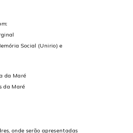
om:
rginal
mória Social (Unirio) e
ia da Maré
es da Maré
res, onde serão apresentadas