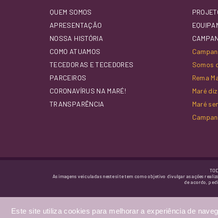
QUEM SOMOS
PROJET
APRESENTAÇÃO
EQUIPA
NOSSA HISTÓRIA
CAMPA
COMO ATUAMOS
Campanh
TECEDORAS E TECEDORES
Somos d
PARCEIROS
Rema M
CORONAVÍRUS NA MARÉ!
Maré di
TRANSPARÊNCIA
Maré se
Campan
TOD
As imagens veiculadas neste site tem como objetivo divulgar as ações realiz
de acordo, ped
Este site utiliza cookies para melhorar a experiência de naveg