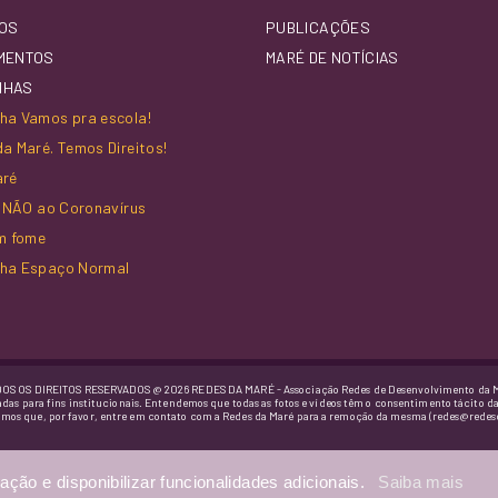
OS
PUBLICAÇÕES
MENTOS
MARÉ DE NOTÍCIAS
NHAS
a Vamos pra escola!
a Maré. Temos Direitos!
aré
z NÃO ao Coronavírus
m fome
ha Espaço Normal
OS OS DIREITOS RESERVADOS @ 2026 REDES DA MARÉ - Associação Redes de Desenvolvimento da 
adas para fins institucionais. Entendemos que todas as fotos e vídeos têm o consentimento tácito d
imos que, por favor, entre em contato com a Redes da Maré para a remoção da mesma (redes@redes
ação e disponibilizar funcionalidades adicionais.
Saiba mais