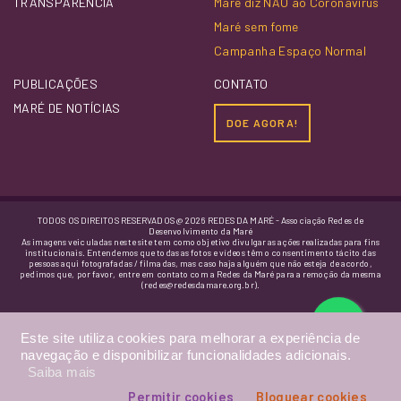
TRANSPARÊNCIA
Maré diz NÃO ao Coronavírus
Maré sem fome
Campanha Espaço Normal
PUBLICAÇÕES
CONTATO
MARÉ DE NOTÍCIAS
DOE AGORA!
TODOS OS DIREITOS RESERVADOS @ 2026 REDES DA MARÉ - Associação Redes de
Desenvolvimento da Maré
As imagens veiculadas neste site tem como objetivo divulgar as ações realizadas para fins
institucionais. Entendemos que todas as fotos e vídeos têm o consentimento tácito das
pessoas aqui fotografadas / filmadas, mas caso haja alguém que não esteja de acordo,
pedimos que, por favor, entre em contato com a Redes da Maré para a remoção da mesma
(redes@redesdamare.org.br).
Este site utiliza cookies para melhorar a experiência de
navegação e disponibilizar funcionalidades adicionais.
Saiba mais
Permitir cookies
Bloquear cookies