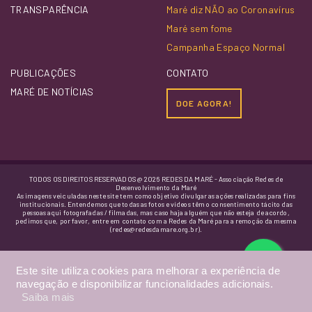
TRANSPARÊNCIA
Maré diz NÃO ao Coronavírus
Maré sem fome
Campanha Espaço Normal
PUBLICAÇÕES
CONTATO
MARÉ DE NOTÍCIAS
DOE AGORA!
TODOS OS DIREITOS RESERVADOS @ 2026 REDES DA MARÉ - Associação Redes de
Desenvolvimento da Maré
As imagens veiculadas neste site tem como objetivo divulgar as ações realizadas para fins
institucionais. Entendemos que todas as fotos e vídeos têm o consentimento tácito das
pessoas aqui fotografadas / filmadas, mas caso haja alguém que não esteja de acordo,
pedimos que, por favor, entre em contato com a Redes da Maré para a remoção da mesma
(redes@redesdamare.org.br).
Este site utiliza cookies para melhorar a experiência de
navegação e disponibilizar funcionalidades adicionais.
Saiba mais