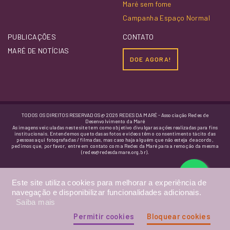
Maré sem fome
Campanha Espaço Normal
PUBLICAÇÕES
CONTATO
MARÉ DE NOTÍCIAS
DOE AGORA!
TODOS OS DIREITOS RESERVADOS @ 2026 REDES DA MARÉ - Associação Redes de
Desenvolvimento da Maré
As imagens veiculadas neste site tem como objetivo divulgar as ações realizadas para fins
institucionais. Entendemos que todas as fotos e vídeos têm o consentimento tácito das
pessoas aqui fotografadas / filmadas, mas caso haja alguém que não esteja de acordo,
pedimos que, por favor, entre em contato com a Redes da Maré para a remoção da mesma
(redes@redesdamare.org.br).
Este site utiliza cookies para melhorar a experiência de
navegação e disponibilizar funcionalidades adicionais.
Saiba mais
Permitir cookies
Bloquear cookies