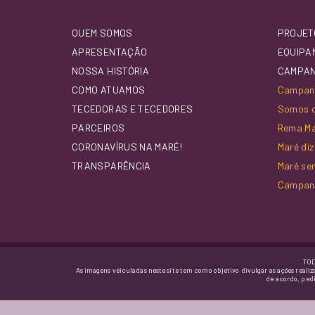
QUEM SOMOS
PROJET
APRESENTAÇÃO
EQUIPA
NOSSA HISTÓRIA
CAMPA
COMO ATUAMOS
Campanh
TECEDORAS E TECEDORES
Somos d
PARCEIROS
Rema M
CORONAVÍRUS NA MARÉ!
Maré di
TRANSPARÊNCIA
Maré se
Campan
TOD
As imagens veiculadas neste site tem como objetivo divulgar as ações realiz
de acordo, ped