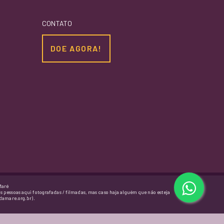
CONTATO
DOE AGORA!
Maré
as pessoas aqui fotografadas / filmadas, mas caso haja alguém que não esteja
damare.org.br).