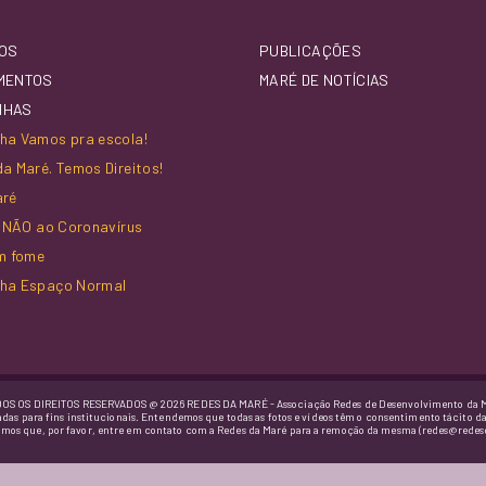
OS
PUBLICAÇÕES
MENTOS
MARÉ DE NOTÍCIAS
NHAS
a Vamos pra escola!
a Maré. Temos Direitos!
aré
z NÃO ao Coronavírus
m fome
ha Espaço Normal
OS OS DIREITOS RESERVADOS @ 2026 REDES DA MARÉ - Associação Redes de Desenvolvimento da 
adas para fins institucionais. Entendemos que todas as fotos e vídeos têm o consentimento tácito d
imos que, por favor, entre em contato com a Redes da Maré para a remoção da mesma (redes@redes