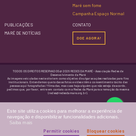
Maré sem fome
Campanha Espaço Normal
PUBLICAÇÕES
CONTATO
MARÉ DE NOTÍCIAS
DOE AGORA!
TODOS OS DIREITOS RESERVADOS @ 2026 REDES DA MARÉ - Associação Redes de
Desenvolvimento da Maré
As imagens veiculadas neste site tem como objetivo divulgar as ações realizadas para fins
institucionais. Entendemos que todas as fotos e vídeos têm o consentimento tácito das
pessoas aqui fotografadas / filmadas, mas caso haja alguém que não esteja de acordo,
pedimos que, por favor, entre em contato com a Redes da Maré para a remoção da mesma
(redes@redesdamare.org.br).
Este site utiliza cookies para melhorar a experiência de
navegação e disponibilizar funcionalidades adicionais.
Saiba mais
Permitir cookies
Bloquear cookies