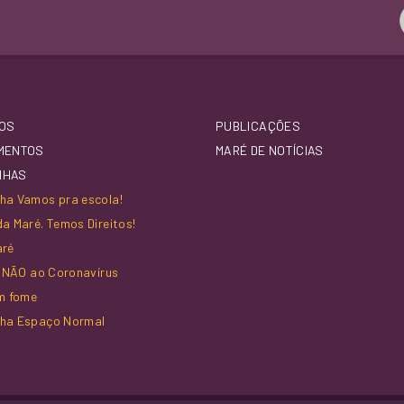
OS
PUBLICAÇÕES
MENTOS
MARÉ DE NOTÍCIAS
NHAS
a Vamos pra escola!
a Maré. Temos Direitos!
aré
z NÃO ao Coronavírus
m fome
ha Espaço Normal