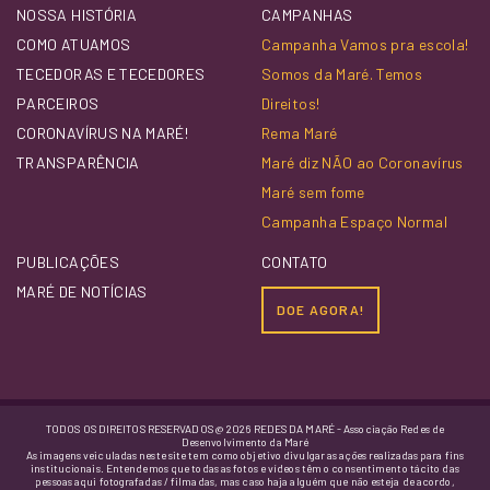
NOSSA HISTÓRIA
CAMPANHAS
COMO ATUAMOS
Campanha Vamos pra escola!
TECEDORAS E TECEDORES
Somos da Maré. Temos
PARCEIROS
Direitos!
CORONAVÍRUS NA MARÉ!
Rema Maré
TRANSPARÊNCIA
Maré diz NÃO ao Coronavírus
Maré sem fome
Campanha Espaço Normal
PUBLICAÇÕES
CONTATO
MARÉ DE NOTÍCIAS
DOE AGORA!
TODOS OS DIREITOS RESERVADOS @ 2026 REDES DA MARÉ - Associação Redes de
Desenvolvimento da Maré
As imagens veiculadas neste site tem como objetivo divulgar as ações realizadas para fins
institucionais. Entendemos que todas as fotos e vídeos têm o consentimento tácito das
pessoas aqui fotografadas / filmadas, mas caso haja alguém que não esteja de acordo,