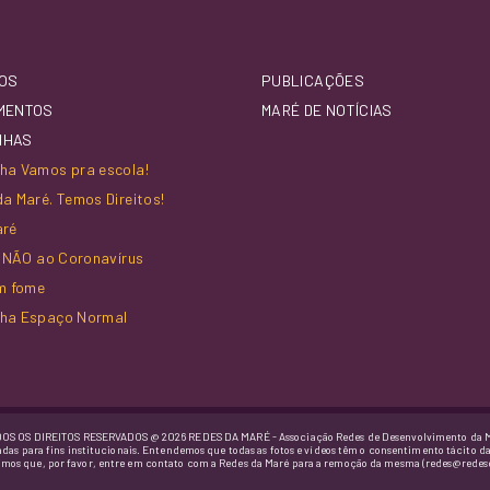
OS
PUBLICAÇÕES
MENTOS
MARÉ DE NOTÍCIAS
NHAS
a Vamos pra escola!
a Maré. Temos Direitos!
aré
z NÃO ao Coronavírus
m fome
ha Espaço Normal
OS OS DIREITOS RESERVADOS @ 2026 REDES DA MARÉ - Associação Redes de Desenvolvimento da 
adas para fins institucionais. Entendemos que todas as fotos e vídeos têm o consentimento tácito d
imos que, por favor, entre em contato com a Redes da Maré para a remoção da mesma (redes@redes