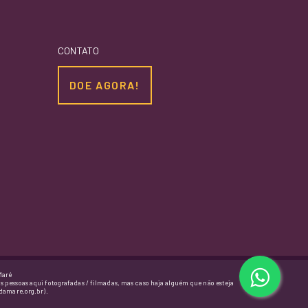
CONTATO
DOE AGORA!
Maré
as pessoas aqui fotografadas / filmadas, mas caso haja alguém que não esteja
damare.org.br).