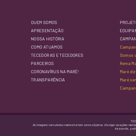
QUEM SOMOS
PROJET
APRESENTAÇÃO
EQUIPA
NOSSA HISTÓRIA
CAMPA
COMO ATUAMOS
Campanh
TECEDORAS E TECEDORES
Somos d
PARCEIROS
Rema M
CORONAVÍRUS NA MARÉ!
Maré di
TRANSPARÊNCIA
Maré se
Campan
TOD
As imagens veiculadas neste site tem como objetivo divulgar as ações realiz
de acordo, ped