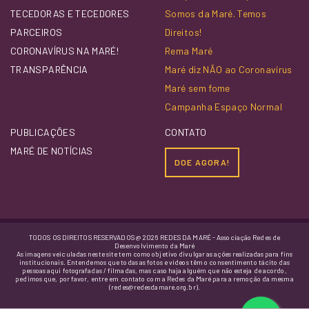
TECEDORAS E TECEDORES
Somos da Maré. Temos
PARCEIROS
Direitos!
CORONAVÍRUS NA MARÉ!
Rema Maré
TRANSPARÊNCIA
Maré diz NÃO ao Coronavírus
Maré sem fome
Campanha Espaço Normal
PUBLICAÇÕES
CONTATO
MARÉ DE NOTÍCIAS
DOE AGORA!
TODOS OS DIREITOS RESERVADOS @ 2026 REDES DA MARÉ - Associação Redes de
Desenvolvimento da Maré
As imagens veiculadas neste site tem como objetivo divulgar as ações realizadas para fins
institucionais. Entendemos que todas as fotos e vídeos têm o consentimento tácito das
pessoas aqui fotografadas / filmadas, mas caso haja alguém que não esteja de acordo,
pedimos que, por favor, entre em contato com a Redes da Maré para a remoção da mesma
(redes@redesdamare.org.br).