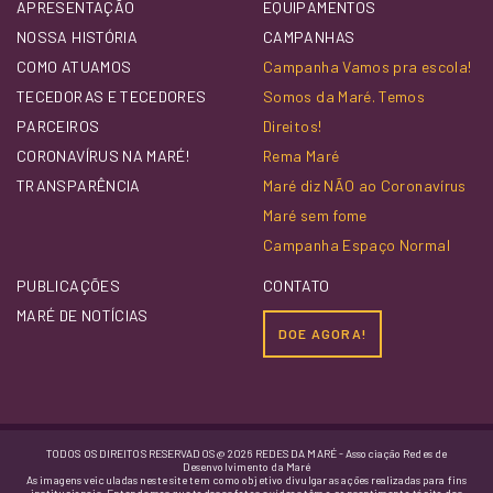
APRESENTAÇÃO
EQUIPAMENTOS
NOSSA HISTÓRIA
CAMPANHAS
COMO ATUAMOS
Campanha Vamos pra escola!
TECEDORAS E TECEDORES
Somos da Maré. Temos
PARCEIROS
Direitos!
CORONAVÍRUS NA MARÉ!
Rema Maré
TRANSPARÊNCIA
Maré diz NÃO ao Coronavírus
Maré sem fome
Campanha Espaço Normal
PUBLICAÇÕES
CONTATO
MARÉ DE NOTÍCIAS
DOE AGORA!
TODOS OS DIREITOS RESERVADOS @ 2026 REDES DA MARÉ - Associação Redes de
Desenvolvimento da Maré
As imagens veiculadas neste site tem como objetivo divulgar as ações realizadas para fins
institucionais. Entendemos que todas as fotos e vídeos têm o consentimento tácito das