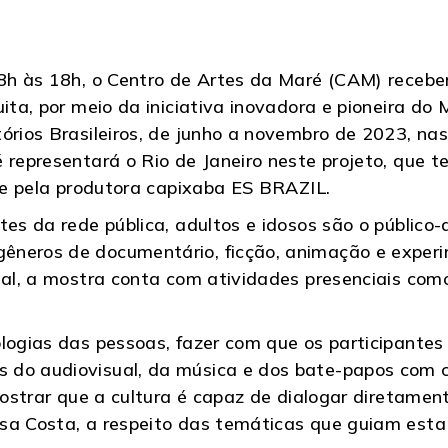
 8h às 18h, o Centro de Artes da Maré (CAM) receb
uita, por meio da iniciativa inovadora e pioneira do
rios Brasileiros, de junho a novembro de 2023, nas 
 representará o Rio de Janeiro neste projeto, que t
l e pela produtora capixaba ES BRAZIL.
tes da rede pública, adultos e idosos são o público-
neros de documentário, ficção, animação e experim
ual, a mostra conta com atividades presenciais com
ologias das pessoas, fazer com que os participante
 do audiovisual, da música e dos bate-papos com 
 mostrar que a cultura é capaz de dialogar diretamen
ísa Costa, a respeito das temáticas que guiam est