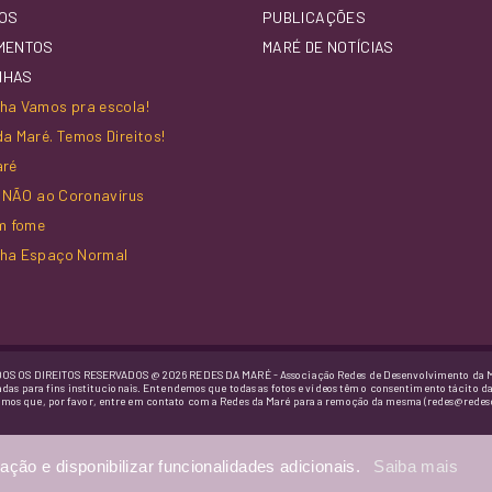
OS
PUBLICAÇÕES
MENTOS
MARÉ DE NOTÍCIAS
NHAS
a Vamos pra escola!
a Maré. Temos Direitos!
aré
z NÃO ao Coronavírus
m fome
ha Espaço Normal
OS OS DIREITOS RESERVADOS @ 2026 REDES DA MARÉ - Associação Redes de Desenvolvimento da 
adas para fins institucionais. Entendemos que todas as fotos e vídeos têm o consentimento tácito d
imos que, por favor, entre em contato com a Redes da Maré para a remoção da mesma (redes@redes
ação e disponibilizar funcionalidades adicionais.
Saiba mais