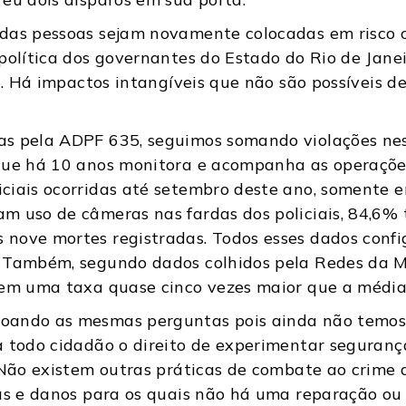
das pessoas sejam novamente colocadas em risco 
política dos governantes do Estado do Rio de Jane
co. Há impactos intangíveis que não são possíveis
.
s pela ADPF 635, seguimos somando violações nesse
que há 10 anos monitora e acompanha as operações
ciais ocorridas até setembro deste ano, somente 
m uso de câmeras nas fardas dos policiais, 84,6% 
nove mortes registradas. Todos esses dados confi
. Também, segundo dados colhidos pela Redes da M
 em uma taxa quase cinco vezes maior que a média
oando as mesmas perguntas pois ainda não temos 
a todo cidadão o direito de experimentar seguran
? Não existem outras práticas de combate ao crim
mas e danos para os quais não há uma reparação ou