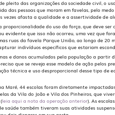
 pleito das organizações da sociedade civil, o us
 vida das pessoas que moram em favelas, pelo med
s vezes afasta a qualidade e a assertividade de al
proporcionalidade do uso da força, que deve ser o
icou evidente que isso não ocorreu, uma vez que fo
mas ruas da favela Parque União, ao longo de 20 
apturar indivíduos específicos que estariam escon
umas e danos acumulados pela população a partir 
preciso que se reveja esse modelo de ação pelos pr
dução técnica e uso desproporcional desse tipo de
na Maré, 44 escolas foram diretamente impactadas
elas da Vila do João e Vila dos Pinheiros, que viv
(
leia aqui a nota da operação anterior
). As escola
s de saúde também tiveram suas atividades suspen
eu dois disparos em sua porta.