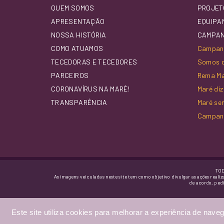
QUEM SOMOS
PROJET
APRESENTAÇÃO
EQUIPA
NOSSA HISTÓRIA
CAMPA
COMO ATUAMOS
Campanh
TECEDORAS E TECEDORES
Somos d
PARCEIROS
Rema M
CORONAVÍRUS NA MARÉ!
Maré di
TRANSPARÊNCIA
Maré se
Campan
TOD
As imagens veiculadas neste site tem como objetivo divulgar as ações realiz
de acordo, ped
Este site utiliza cookies para melhorar a experiência de naveg