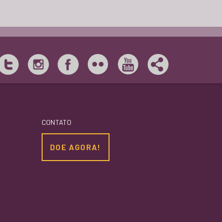
BIBLIOTECA POPULAR ESCRITOR LIMA BARRETO
FESTIVAL MULHERES DO MUNDO - WOW
CONTATO
FALANDO SOBRE SEGURANÇA PÚBLICA NA MARÉ
DOE AGORA!
CURSO PREPARATÓRIO PARA O ENSINO MÉDIO
CURSO PREPARATÓRIO PARA O 6º ANO