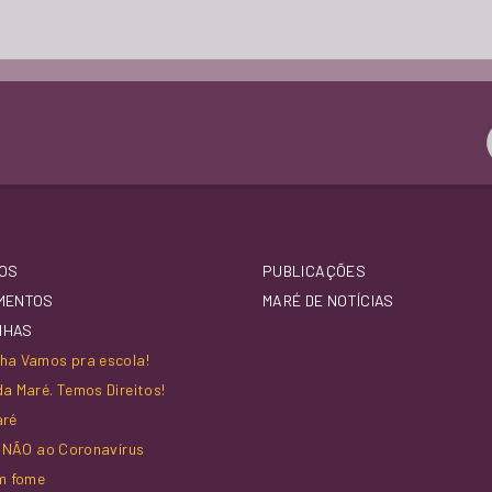
CONECTANDO MULHERES
CONEXÃO SAÚDE
MARÉ QUE QUEREMOS
CURSO PRÉ-VESTIBULAR (CPV)
OS
PUBLICAÇÕES
MENTOS
MARÉ DE NOTÍCIAS
NHAS
ESPAÇO NORMAL
a Vamos pra escola!
a Maré. Temos Direitos!
CENTRO DE ARTES DA MARÉ
aré
z NÃO ao Coronavírus
m fome