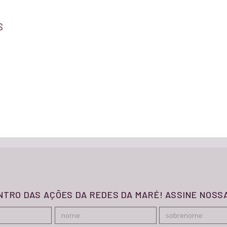
 PRETA DA MARÉ
COMIDA DE FAVELA
S
ÇO NORMAL
RESPIRA MARÉ
MARÉ DE DIREITOS
ECOCLIMA
CAMPANHA VAMOS PRA ESCOL
SOMOS DA MARÉ. TEMOS DIREI
ONDA VERDE
ENTRO DAS AÇÕES DA REDES DA MARÉ! ASSINE NOS
SEMINÁRIO DE EDUCAÇÃO DA 
NÚCLEO DE ARTE E MÚSICA NA