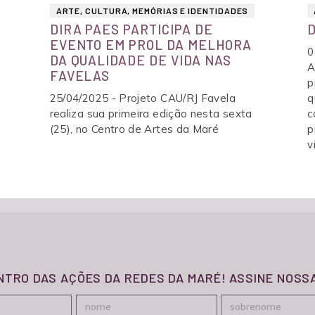
ARTE, CULTURA, MEMÓRIAS E IDENTIDADES
CONECTANDO MULHERES
DIRA PAES PARTICIPA DE
D
EVENTO EM PROL DA MELHORA
e
0
DA QUALIDADE DE VIDA NAS
A
FAVELAS
CONEXÃO SAÚDE
p
25/04/2025 - Projeto CAU/RJ Favela
q
realiza sua primeira edição nesta sexta
c
(25), no Centro de Artes da Maré
p
MARÉ QUE QUEREMOS
v
CURSO PRÉ-VESTIBULAR (CPV)
ESPAÇO NORMAL
CENTRO DE ARTES DA MARÉ
ENTRO DAS AÇÕES DA REDES DA MARÉ! ASSINE NOS