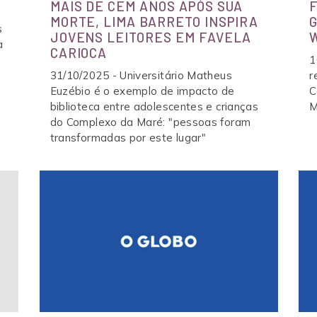
MAIS DE CEM ANOS APÓS SUA
MORTE, LIMA BARRETO INSPIRA
 PRETA DA MARÉ
COMIDA DE FAVELA
s
JOVENS LEITORES EM FAVELA
a
ÇO NORMAL
RESPIRA MARÉ
CARIOCA
1
31/10/2025 - Universitário Matheus
r
MARÉ DE DIREITOS
Euzébio é o exemplo de impacto de
C
biblioteca entre adolescentes e crianças
M
ECOCLIMA
do Complexo da Maré: "pessoas foram
transformadas por este lugar"
CAMPANHA VAMOS PRA ESCOL
SOMOS DA MARÉ. TEMOS DIREI
ONDA VERDE
SEMINÁRIO DE EDUCAÇÃO DA 
NÚCLEO DE ARTE E MÚSICA NA