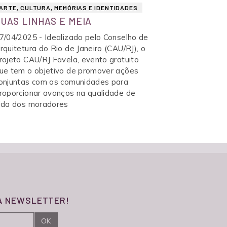
ARTE, CULTURA, MEMÓRIAS E IDENTIDADES
UAS LINHAS E MEIA
BIBLIOTECA POPULAR ESCRITOR LIMA BARRETO
7/04/2025 - Idealizado pelo Conselho de
rquitetura do Rio de Janeiro (CAU/RJ), o
rojeto CAU/RJ Favela, evento gratuito
ue tem o objetivo de promover ações
FESTIVAL MULHERES DO MUNDO - WOW
onjuntas com as comunidades para
roporcionar avanços na qualidade de
ida dos moradores
FALANDO SOBRE SEGURANÇA PÚBLICA NA MARÉ
SA NEWSLETTER!
CURSO PREPARATÓRIO PARA O ENSINO MÉDIO
CURSO PREPARATÓRIO PARA O 6º ANO