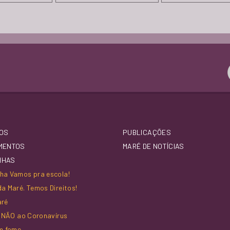
GALPÃO DIREITO À SAÚDE
OS
PUBLICAÇÕES
MENTOS
MARÉ DE NOTÍCIAS
NHAS
a Vamos pra escola!
a Maré. Temos Direitos!
aré
z NÃO ao Coronavírus
m fome