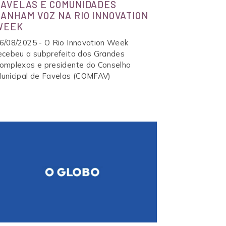
FAVELAS E COMUNIDADES
GANHAM VOZ NA RIO INNOVATION
CASA DA MULHERES DA MARÉ
WEEK
CASA PRETA DA MARÉ
6/08/2025 - O Rio Innovation Week
ecebeu a subprefeita dos Grandes
ESPAÇO NORMAL
omplexos e presidente do Conselho
unicipal de Favelas (COMFAV)
ARTIGOS DE OPINIÃO
PRIMEIRA INFÂNCIA NA MARÉ: ACESSO A DIREITOS E PRÁTICAS DE CUIDADO
INSTITUCIONAL
A!
TOS!
NOVAS FORMAS DE FAZER ARTE, CULTURA E COMUNICAÇÃO NAS FAVELAS
MARÉ
 MARÉ