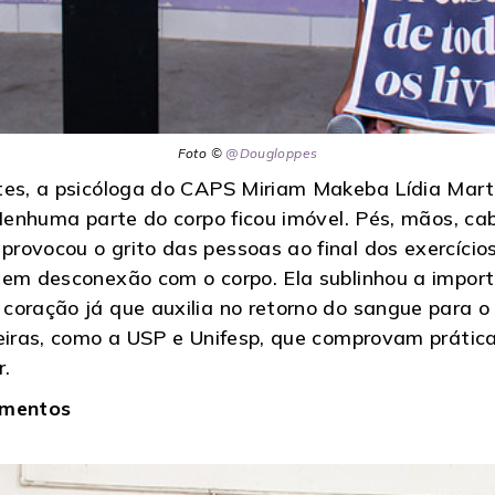
Foto ©
@Dougloppes
tes, a psicóloga do CAPS Miriam Makeba Lídia Mart
 Nenhuma parte do corpo ficou imóvel. Pés, mãos, cab
rovocou o grito das pessoas ao final dos exercício
em desconexão com o corpo. Ela sublinhou a importâ
coração já que auxilia no retorno do sangue para o
eiras, como a USP e Unifesp, que comprovam práticas
r.
amentos