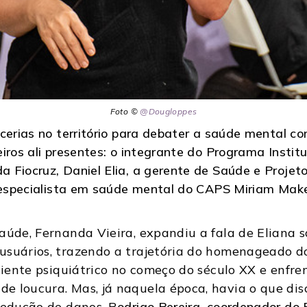
Foto ©
@Dougloppes
cerias no território para debater a saúde mental c
iros ali presentes: o integrante do Programa Institu
 Fiocruz, Daniel Elia, a gerente de Saúde e Projeto
a especialista em saúde mental do CAPS Miriam Mak
aúde, Fernanda Vieira, expandiu a fala de Eliana 
usuários, trazendo a trajetória do homenageado d
aciente psiquiátrico no começo do século XX e enfr
e loucura. Mas, já naquela época, havia o que dis
redução de danos. R
odrigo Pereira, coordenador do