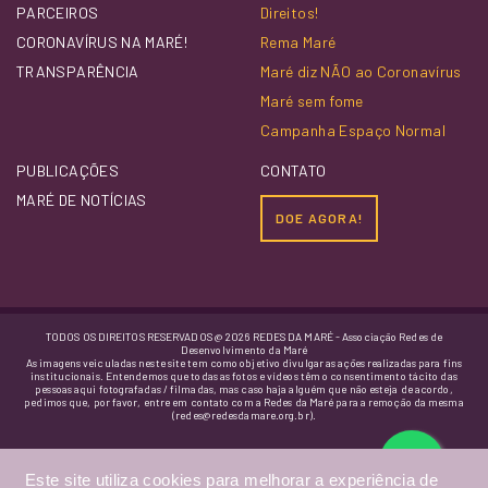
PARCEIROS
Direitos!
CORONAVÍRUS NA MARÉ!
Rema Maré
TRANSPARÊNCIA
Maré diz NÃO ao Coronavírus
Maré sem fome
Campanha Espaço Normal
PUBLICAÇÕES
CONTATO
MARÉ DE NOTÍCIAS
DOE AGORA!
TODOS OS DIREITOS RESERVADOS @ 2026 REDES DA MARÉ - Associação Redes de
Desenvolvimento da Maré
As imagens veiculadas neste site tem como objetivo divulgar as ações realizadas para fins
institucionais. Entendemos que todas as fotos e vídeos têm o consentimento tácito das
pessoas aqui fotografadas / filmadas, mas caso haja alguém que não esteja de acordo,
pedimos que, por favor, entre em contato com a Redes da Maré para a remoção da mesma
(redes@redesdamare.org.br).
Este site utiliza cookies para melhorar a experiência de